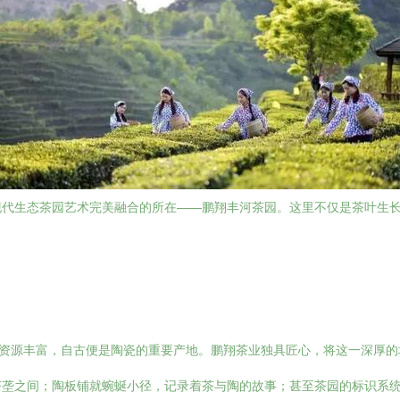
现代生态茶园艺术完美融合的所在——鹏翔丰河茶园。这里不仅是茶叶生
土资源丰富，自古便是陶瓷的重要产地。鹏翔茶业独具匠心，将这一深厚
垄之间；陶板铺就蜿蜒小径，记录着茶与陶的故事；甚至茶园的标识系统