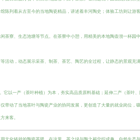
示馆陈列着从古至今的当地陶瓷精品，讲述着丰河陶史；体验工坊则让游
休闲茶寮、生态池塘等节点。在茶寮中小憩，用精美的本地陶壶沏一杯园
节等活动，动态展示采茶、制茶、茶艺、陶艺的全过程，让静态的景观充
范。它以一产（茶叶种植）为本，夯实高品质原料基础；延伸二产（茶叶
不仅带动了当地茶叶与陶瓷产业的协同发展，更创造了大量的就业岗位，
八方来客。
座用文化铸就的陶瓷茶驿。在这里，茶之绿与陶之褐交织成趣，自然生态