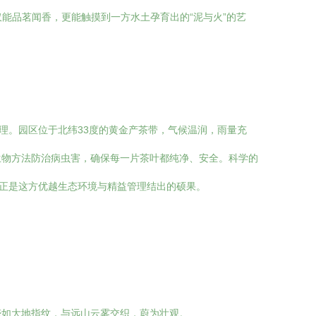
能品茗闻香，更能触摸到一方水土孕育出的“泥与火”的艺
理。园区位于北纬33度的黄金产茶带，气候温润，雨量充
生物方法防治病虫害，确保每一片茶叶都纯净、安全。科学的
，正是这方优越生态环境与精益管理结出的硕果。
垄如大地指纹，与远山云雾交织，蔚为壮观。