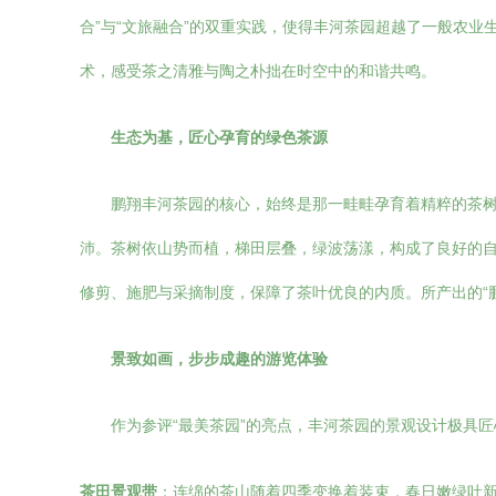
合”与“文旅融合”的双重实践，使得丰河茶园超越了一般农
术，感受茶之清雅与陶之朴拙在时空中的和谐共鸣。
生态为基，匠心孕育的绿色茶源
鹏翔丰河茶园的核心，始终是那一畦畦孕育着精粹的茶树
沛。茶树依山势而植，梯田层叠，绿波荡漾，构成了良好的
修剪、施肥与采摘制度，保障了茶叶优良的内质。所产出的“
景致如画，步步成趣的游览体验
作为参评“最美茶园”的亮点，丰河茶园的景观设计极具
茶田景观带
：连绵的茶山随着四季变换着装束，春日嫩绿吐