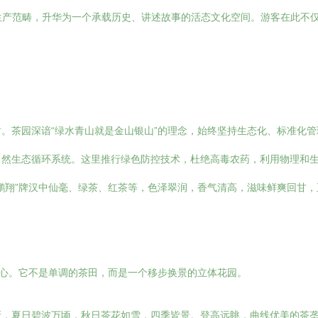
业生产范畴，升华为一个承载历史、讲述故事的活态文化空间。游客在此不仅
。茶园深谙“绿水青山就是金山银山”的理念，始终坚持生态化、标准化管
自然生态循环系统。这里推行绿色防控技术，杜绝高毒农药，利用物理和
鹏翔”牌汉中仙毫、绿茶、红茶等，色泽翠润，香气清高，滋味鲜爽回甘
匠心。它不是单调的茶田，而是一个移步换景的立体花园。
新，夏日碧波万顷，秋日茶花如雪，四季皆景。登高远眺，曲线优美的茶