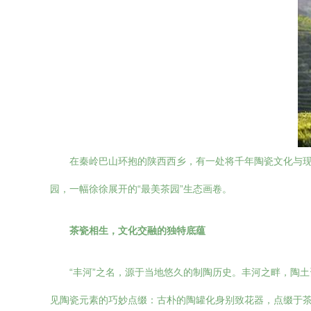
在秦岭巴山环抱的陕西西乡，有一处将千年陶瓷文化与
园，一幅徐徐展开的“最美茶园”生态画卷。
茶瓷相生，文化交融的独特底蕴
“丰河”之名，源于当地悠久的制陶历史。丰河之畔，陶
见陶瓷元素的巧妙点缀：古朴的陶罐化身别致花器，点缀于茶