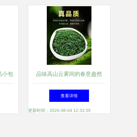
品小包
品味高山云雾间的春意盎然
冰糖
——2019新茶高山云雾炒青绿
查看详情
茶
更新时间：2026-08-04 12:33:39