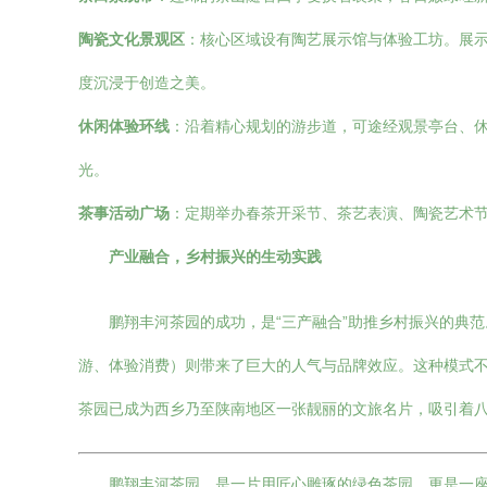
陶瓷文化景观区
：核心区域设有陶艺展示馆与体验工坊。展
度沉浸于创造之美。
休闲体验环线
：沿着精心规划的游步道，可途经观景亭台、
光。
茶事活动广场
：定期举办春茶开采节、茶艺表演、陶瓷艺术
产业融合，乡村振兴的生动实践
鹏翔丰河茶园的成功，是“三产融合”助推乡村振兴的典
游、体验消费）则带来了巨大的人气与品牌效应。这种模式
茶园已成为西乡乃至陕南地区一张靓丽的文旅名片，吸引着
鹏翔丰河茶园，是一片用匠心雕琢的绿色茶园，更是一