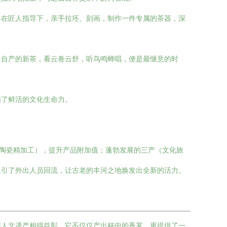
客在匠人指导下，亲手拉坯、刻画，制作一件专属的茶器，深
中自产的新茶，看云卷云舒，听鸟鸣蝉唱，便是最惬意的时
满了鲜活的文化生命力。
、陶瓷精加工），提升产品附加值；蓬勃发展的三产（文化旅
吸引了外出人员回流，让古老的丰河之地焕发出全新的活力。
与人文遗产相得益彰。它不仅仅产出杯中的香茗，更提供了一