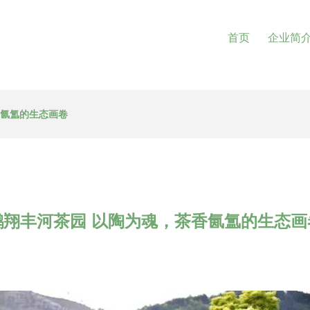
首页
企业简
香氤氲的生态画卷
鹏翔丰河茶园 以陶为魂，茶香氤氲的生态画