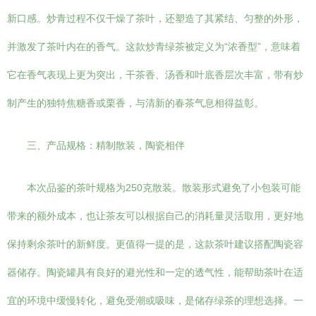
新口感。炒青过程不仅干燥了茶叶，还塑造了其紧结、匀整的外形，
并激发了茶叶内在的香气。这款炒青绿茶被定义为“浓香型”，意味着
它在香气表现上更为突出，干茶香、汤香和叶底香层次丰富，带有炒
制产生的独特焦糖香或栗香，与清新的春茶气息相得益彰。
三、产品规格：精制散装，陶瓷相伴
本次品鉴的茶叶规格为250克散装。散装形式避免了小包装可能
带来的额外成本，也让茶友可以根据自己的消耗量灵活取用，更好地
保持剩余茶叶的新鲜度。更值得一提的是，这款茶叶建议搭配陶瓷容
器储存。陶瓷罐具有良好的避光性和一定的透气性，能帮助茶叶在适
宜的环境中缓慢转化，避免受潮或吸味，是储存绿茶的理想选择。一