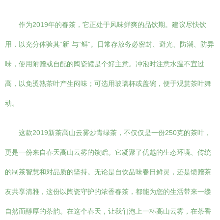
作为2019年的春茶，它正处于风味鲜爽的品饮期。建议尽快饮
用，以充分体验其“新”与“鲜”。日常存放务必密封、避光、防潮、防异
味，使用附赠或自配的陶瓷罐是个好主意。冲泡时注意水温不宜过
高，以免烫熟茶叶产生闷味；可选用玻璃杯或盖碗，便于观赏茶叶舞
动。
这款2019新茶高山云雾炒青绿茶，不仅仅是一份250克的茶叶，
更是一份来自春天高山云雾的馈赠。它凝聚了优越的生态环境、传统
的制茶智慧和对品质的坚持。无论是自饮品味春日鲜灵，还是馈赠茶
友共享清雅，这份以陶瓷守护的浓香春茶，都能为您的生活带来一缕
自然而醇厚的茶韵。在这个春天，让我们泡上一杯高山云雾，在茶香