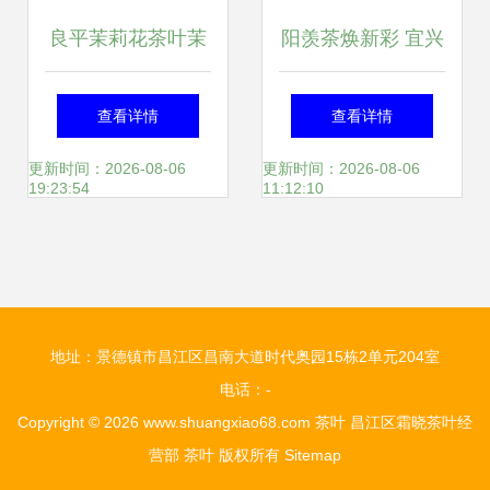
良平茉莉花茶叶茉
阳羡茶焕新彩 宜兴
莉绿茶茉莉茶茉莉
茗茶斩获国际金奖
查看详情
查看详情
花茶小袋装浓香型
更新时间：2026-08-06
更新时间：2026-08-06
19:23:54
11:12:10
飘雪罐装52g
地址：景德镇市昌江区昌南大道时代奥园15栋2单元204室
电话：-
Copyright © 2026
www.shuangxiao68.com
茶叶
昌江区霜晓茶叶经
营部
茶叶
版权所有
Sitemap