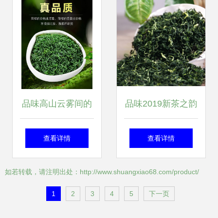
品味高山云雾间的
品味2019新茶之韵
春意盎然——2019
明前碧螺春，清香
查看详情
查看详情
新茶高山云雾炒青
与浓香的交融
如若转载，请注明出处：http://www.shuangxiao68.com/product/
绿茶
1
2
3
4
5
下一页