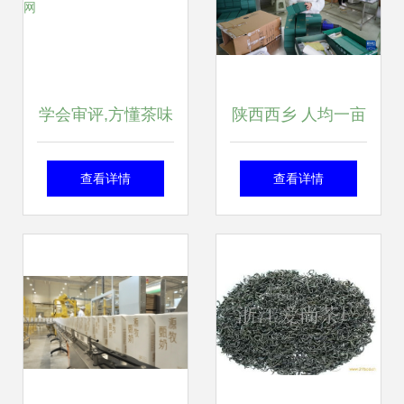
学会审评,方懂茶味
陕西西乡 人均一亩
_文化_网
茶，富民美如画
查看详情
查看详情